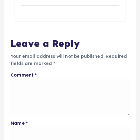
Leave a Reply
Your email address will not be published.
Required
fields are marked
*
Comment
*
Name
*