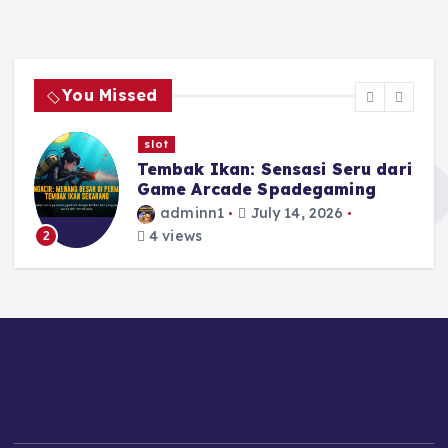
You Missed
slot
a
Tembak Ikan: Sensasi Seru dari
Game Arcade Spadegaming
adminn1
July 14, 2026
4 views
2