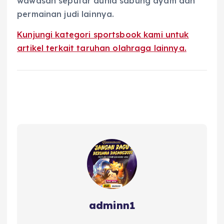
wawasan seputar dunia sabung ayam dan
permainan judi lainnya.
Kunjungi kategori sportsbook kami untuk
artikel terkait taruhan olahraga lainnya.
adminn1