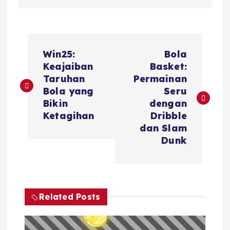
P
Win25:
Bola
o
Keajaiban
Basket:
Taruhan
Permainan
s
Bola yang
Seru
Bikin
dengan
t
Ketagihan
Dribble
dan Slam
n
Dunk
a
v
Related Posts
i