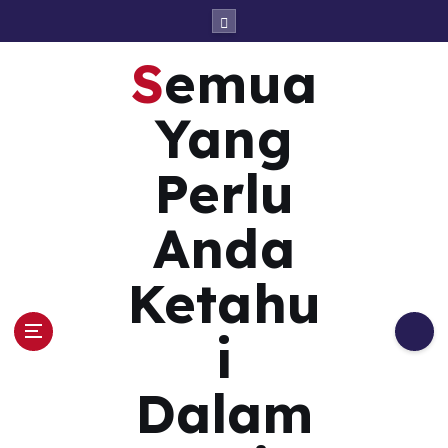
S
k
i
Semua
p
t
Yang
o
c
Perlu
o
n
t
Anda
e
n
Ketahu
t
i
Dalam