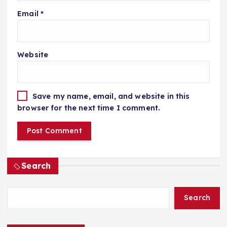
Email
*
Website
Save my name, email, and website in this
browser for the next time I comment.
Search
Search