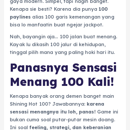
gaya modern. Simpel, tapi nagih banget.
Kenapa sie besti? Karena dia punya
100
paylines
alias 100 garis kemenangan yang
bisa lo manfaatin buat ngejar jackpot.
Nah, bayangin aja… 100 jalan buat menang.
Kayak lu dikasih 100 jalur di kehidupan,
tinggal pilih mana yang paling hoki hari itu.
Panasnya Sensasi
Menang 100 Kali!
Kenapa banyak orang demen banget main
Shining Hot 100? Jawabannya:
karena
sensasi menangnya itu loh, panas!
Game ini
bukan cuma soal putar-putar mesin doang.
Ini soal
feeling, strategi, dan keberanian