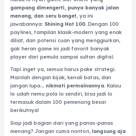
gampang dimengerti, punya banyak jalan
menang, dan seru banget
, ya ini
jawabannya:
Shining Hot 100
. Dengan 100
paylines, tampilan klasik-modern yang enak
diliat, dan potensi cuan yang menggiurkan,
gak heran game ini jadi favorit banyak
player dari pemula sampai sultan digital.
Tapi inget ya, semua harus pake strategi.
Mainlah dengan bijak, kenali batas, dan
jangan lupa…
nikmati permainannya
. Kalau
lo udah nemu pola lo sendiri, bisa jadi lo
termasuk dalam 100 pemenang besar
berikutnya!
Siap jadi bagian dari yang panas-panas
menang? Jangan cuma nonton,
langsung aja