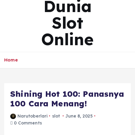
Dunia
Slot
Online
Home
Shining Hot 100: Panasnya
100 Cara Menang!
Narutoberlari
slot
June 8, 2025
0 Comments