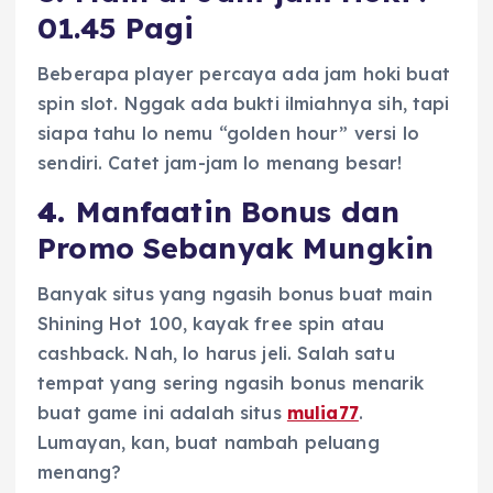
01.45 Pagi
Beberapa player percaya ada jam hoki buat
spin slot. Nggak ada bukti ilmiahnya sih, tapi
siapa tahu lo nemu “golden hour” versi lo
sendiri. Catet jam-jam lo menang besar!
4.
Manfaatin Bonus dan
Promo Sebanyak Mungkin
Banyak situs yang ngasih bonus buat main
Shining Hot 100, kayak free spin atau
cashback. Nah, lo harus jeli. Salah satu
tempat yang sering ngasih bonus menarik
buat game ini adalah situs
mulia77
.
Lumayan, kan, buat nambah peluang
menang?