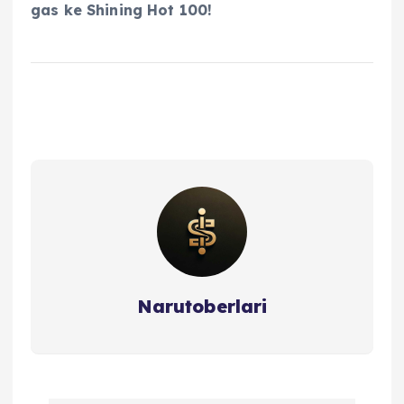
gas ke Shining Hot 100!
Narutoberlari