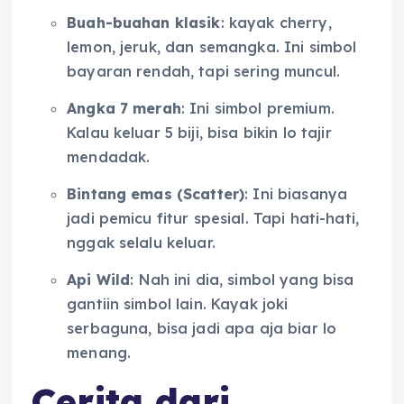
Buah-buahan klasik
: kayak cherry,
lemon, jeruk, dan semangka. Ini simbol
bayaran rendah, tapi sering muncul.
Angka 7 merah
: Ini simbol premium.
Kalau keluar 5 biji, bisa bikin lo tajir
mendadak.
Bintang emas (Scatter)
: Ini biasanya
jadi pemicu fitur spesial. Tapi hati-hati,
nggak selalu keluar.
Api Wild
: Nah ini dia, simbol yang bisa
gantiin simbol lain. Kayak joki
serbaguna, bisa jadi apa aja biar lo
menang.
Cerita dari