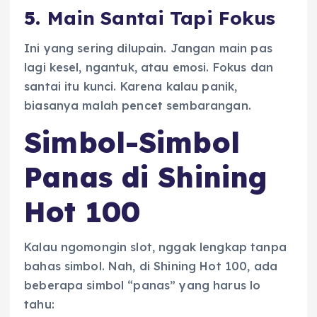
5.
Main Santai Tapi Fokus
Ini yang sering dilupain. Jangan main pas
lagi kesel, ngantuk, atau emosi. Fokus dan
santai itu kunci. Karena kalau panik,
biasanya malah pencet sembarangan.
Simbol-Simbol
Panas di Shining
Hot 100
Kalau ngomongin slot, nggak lengkap tanpa
bahas simbol. Nah, di Shining Hot 100, ada
beberapa simbol “panas” yang harus lo
tahu: