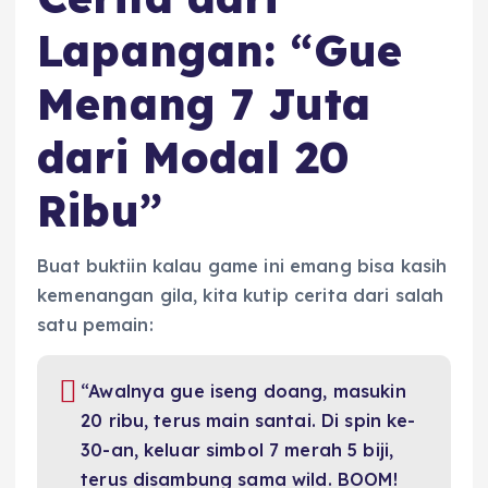
Lapangan: “Gue
Menang 7 Juta
dari Modal 20
Ribu”
Buat buktiin kalau game ini emang bisa kasih
kemenangan gila, kita kutip cerita dari salah
satu pemain:
“Awalnya gue iseng doang, masukin
20 ribu, terus main santai. Di spin ke-
30-an, keluar simbol 7 merah 5 biji,
terus disambung sama wild. BOOM!