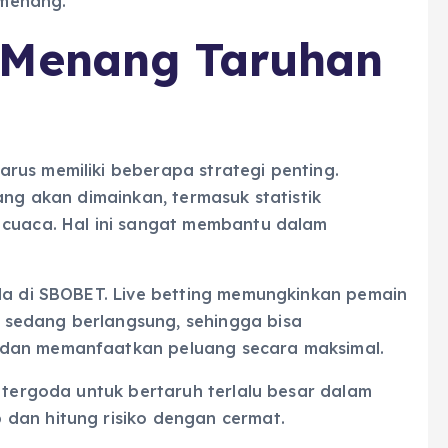
 menang.
 Menang Taruhan
rus memiliki beberapa strategi penting.
ang akan dimainkan, termasuk statistik
 cuaca. Hal ini sangat membantu dalam
.
ada di SBOBET. Live betting memungkinkan pemain
sedang berlangsung, sehingga bisa
 dan memanfaatkan peluang secara maksimal.
n tergoda untuk bertaruh terlalu besar dalam
dan hitung risiko dengan cermat.