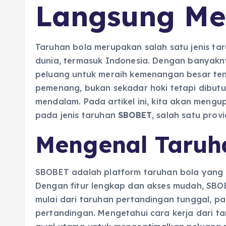
Langsung M
Taruhan bola merupakan salah satu jenis tar
dunia, termasuk Indonesia. Dengan banyakny
peluang untuk meraih kemenangan besar tent
pemenang, bukan sekadar hoki tetapi dibut
mendalam. Pada artikel ini, kita akan mengu
pada jenis taruhan
SBOBET
, salah satu prov
Mengenal Taruh
SBOBET adalah platform taruhan bola yang 
Dengan fitur lengkap dan akses mudah, SBO
mulai dari taruhan pertandingan tunggal, par
pertandingan. Mengetahui cara kerja dari 