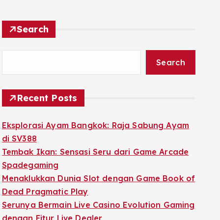
Search
Search
Recent Posts
Eksplorasi Ayam Bangkok: Raja Sabung Ayam
di SV388
Tembak Ikan: Sensasi Seru dari Game Arcade
Spadegaming
Menaklukkan Dunia Slot dengan Game Book of
Dead Pragmatic Play
Serunya Bermain Live Casino Evolution Gaming
dengan Fitur Live Dealer