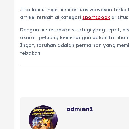
Jika kamu ingin memperluas wawasan terkait
artikel terkait di kategori
sportsbook
di situs
Dengan menerapkan strategi yang tepat, di
akurat, peluang kemenangan dalam taruhan b
Ingat, taruhan adalah permainan yang memb
tebakan.
adminn1