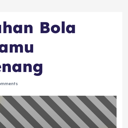
uhan Bola
Kamu
enang
omments