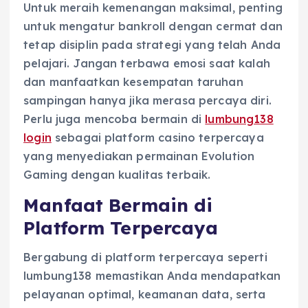
Untuk meraih kemenangan maksimal, penting
untuk mengatur bankroll dengan cermat dan
tetap disiplin pada strategi yang telah Anda
pelajari. Jangan terbawa emosi saat kalah
dan manfaatkan kesempatan taruhan
sampingan hanya jika merasa percaya diri.
Perlu juga mencoba bermain di
lumbung138
login
sebagai platform casino terpercaya
yang menyediakan permainan Evolution
Gaming dengan kualitas terbaik.
Manfaat Bermain di
Platform Terpercaya
Bergabung di platform terpercaya seperti
lumbung138 memastikan Anda mendapatkan
pelayanan optimal, keamanan data, serta