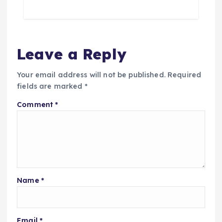
Leave a Reply
Your email address will not be published.
Required
fields are marked
*
Comment
*
Name
*
Email
*