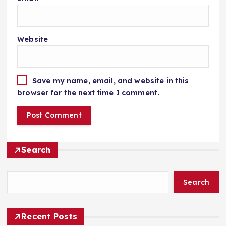
Website
Save my name, email, and website in this
browser for the next time I comment.
Search
Search
Recent Posts