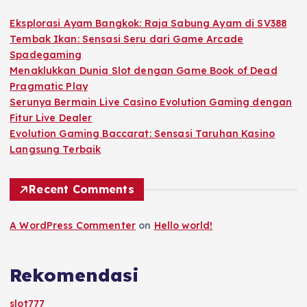
Eksplorasi Ayam Bangkok: Raja Sabung Ayam di SV388
Tembak Ikan: Sensasi Seru dari Game Arcade
Spadegaming
Menaklukkan Dunia Slot dengan Game Book of Dead
Pragmatic Play
Serunya Bermain Live Casino Evolution Gaming dengan
Fitur Live Dealer
Evolution Gaming Baccarat: Sensasi Taruhan Kasino
Langsung Terbaik
Recent Comments
A WordPress Commenter
on
Hello world!
Rekomendasi
slot777