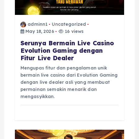
t
i
adminn1
Uncategorized
May 18, 2026
16 views
o
Serunya Bermain Live Casino
Evolution Gaming dengan
n
Fitur Live Dealer
Mengupas fitur dan pengalaman unik
bermain live casino dari Evolution Gaming
dengan live dealer asli yang membuat
permainan semakin menarik dan
mengasyikkan.