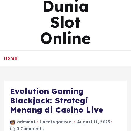
Dunia
Slot
Online
Home
Evolution Gaming
Blackjack: Strategi
Menang di Casino Live
adminn1
Uncategorized
August 11, 2025
0 Comments