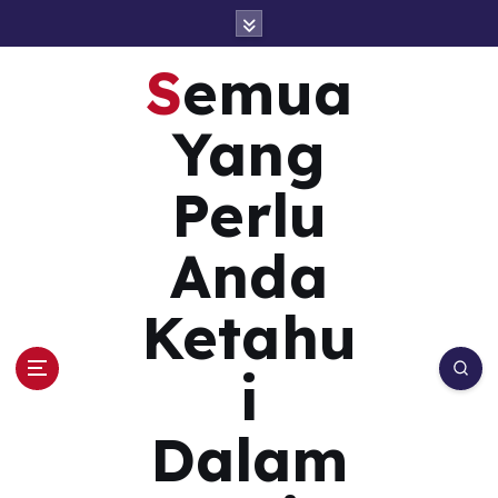
S
k
i
Semua
p
t
Yang
o
c
Perlu
o
n
t
Anda
e
n
Ketahu
t
i
Dalam