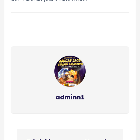
adminn1
P