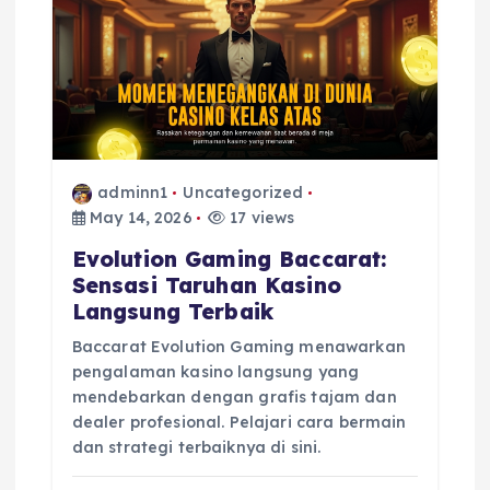
adminn1
Uncategorized
May 14, 2026
17 views
Evolution Gaming Baccarat:
Sensasi Taruhan Kasino
Langsung Terbaik
Baccarat Evolution Gaming menawarkan
pengalaman kasino langsung yang
mendebarkan dengan grafis tajam dan
dealer profesional. Pelajari cara bermain
dan strategi terbaiknya di sini.