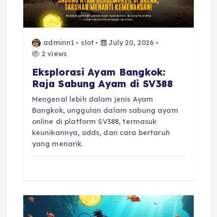
a
t
adminn1
slot
July 20, 2026
i
2 views
o
Eksplorasi Ayam Bangkok:
Raja Sabung Ayam di SV388
n
Mengenal lebih dalam jenis Ayam
Bangkok, unggulan dalam sabung ayam
online di platform SV388, termasuk
keunikannya, odds, dan cara bertaruh
yang menarik.