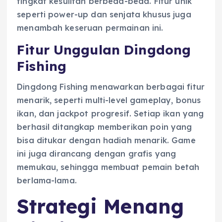
tingkat kesulitan berbeda-beda. Fitur unik
seperti power-up dan senjata khusus juga
menambah keseruan permainan ini.
Fitur Unggulan Dingdong
Fishing
Dingdong Fishing menawarkan berbagai fitur
menarik, seperti multi-level gameplay, bonus
ikan, dan jackpot progresif. Setiap ikan yang
berhasil ditangkap memberikan poin yang
bisa ditukar dengan hadiah menarik. Game
ini juga dirancang dengan grafis yang
memukau, sehingga membuat pemain betah
berlama-lama.
Strategi Menang