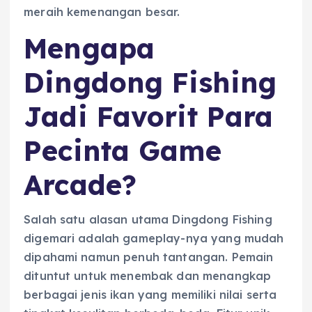
meraih kemenangan besar.
Mengapa
Dingdong Fishing
Jadi Favorit Para
Pecinta Game
Arcade?
Salah satu alasan utama Dingdong Fishing
digemari adalah gameplay-nya yang mudah
dipahami namun penuh tantangan. Pemain
dituntut untuk menembak dan menangkap
berbagai jenis ikan yang memiliki nilai serta