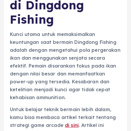
di Dingdong
Fishing
Kunci utama untuk memaksimalkan
keuntungan saat bermain Dingdong Fishing
adalah dengan mengetahui pola pergerakan
ikan dan menggunakan senjata secara
efektif. Pemain disarankan fokus pada ikan
dengan nilai besar dan memanfaatkan
power-up yang tersedia. Kesabaran dan
ketelitian menjadi kunci agar tidak cepat
kehabisan ammunition.
Untuk belajar teknik bermain lebih dalam,
kamu bisa membaca artikel terkait tentang
strategi game arcade
di sini
. Artikel ini