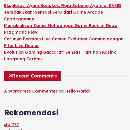
Eksplorasi Ayam Bangkok: Raja Sabung Ayam di SV388
Tembak Ikan: Sensasi Seru dari Game Arcade
Spadegaming
Menaklukkan Dunia Slot dengan Game Book of Dead
Pragmatic Play
Serunya Bermain Live Casino Evolution Gaming dengan
Fitur Live Dealer
Evolution Gaming Baccarat: Sensasi Taruhan Kasino
Langsung Terbaik
Recent Comments
A WordPress Commenter
on
Hello world!
Rekomendasi
slot777