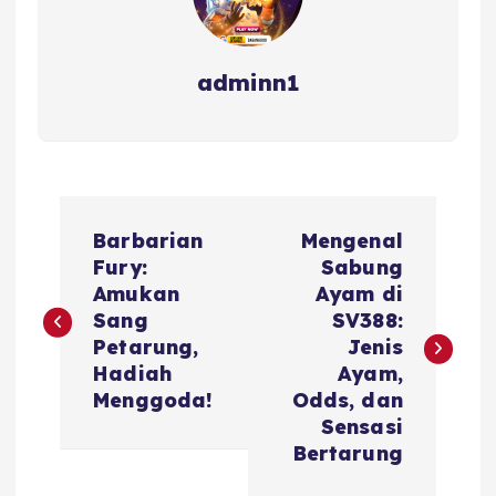
adminn1
P
Barbarian
Mengenal
o
Fury:
Sabung
Amukan
Ayam di
s
Sang
SV388:
Petarung,
Jenis
t
Hadiah
Ayam,
Menggoda!
Odds, dan
n
Sensasi
Bertarung
a