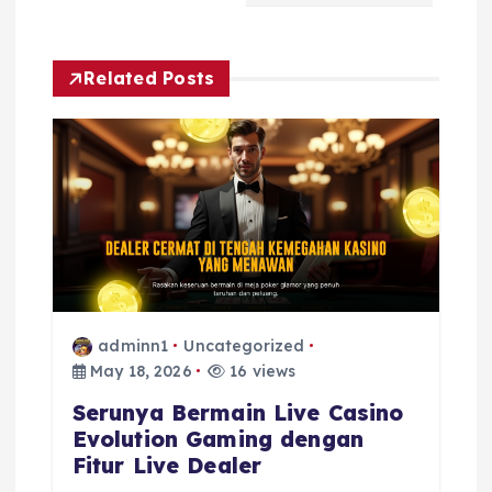
v
Related Posts
i
g
a
t
i
adminn1
Uncategorized
o
May 18, 2026
16 views
Serunya Bermain Live Casino
n
Evolution Gaming dengan
Fitur Live Dealer