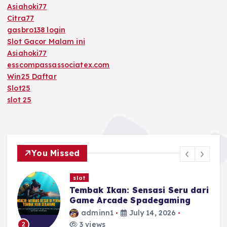
Asiahoki77
Citra77
gasbro138 login
Slot Gacor Malam ini
Asiahoki77
esscompassassociatex.com
Win25 Daftar
Slot25
slot 25
You Missed
slot
i
Menaklukkan Dunia Slot dengan
Game Book of Dead Pragmatic
Play
adminn1
July 11, 2026