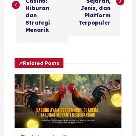
s
Casino:
Sejarah,
Hiburan
Jenis, dan
t
dan
Platform
Strategi
Terpopuler
n
Menarik
a
v
Related Posts
i
g
a
t