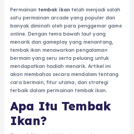
Permainan
tembak ikan
telah menjadi salah
satu permainan arcade yang populer dan
banyak diminati oleh para penggemar game
online. Dengan tema bawah laut yang
menarik dan gameplay yang menantang,
tembak ikan menawarkan pengalaman
bermain yang seru serta peluang untuk
mendapatkan hadiah menarik. Artikel ini
akan membahas secara mendalam tentang
cara bermain, fitur utama, dan strategi
terbaik dalam permainan tembak ikan.
Apa Itu Tembak
Ikan?