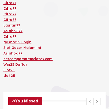
Citra77
Citra77
Citra77
Citra77
Lautan77
Asiahoki77
Citra77
gasbro138 login
Slot Gacor Malam ini
Asiahoki77
esscompassassociatex.com
Win25 Daftar
Slot25
slot 25
You Missed