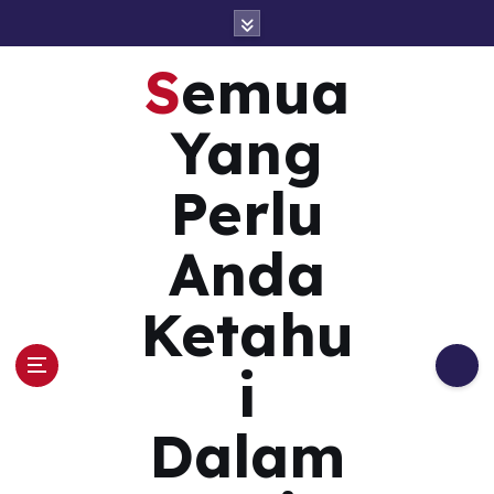
S
k
i
Semua
p
t
Yang
o
c
Perlu
o
n
t
Anda
e
n
Ketahu
t
i
Dalam