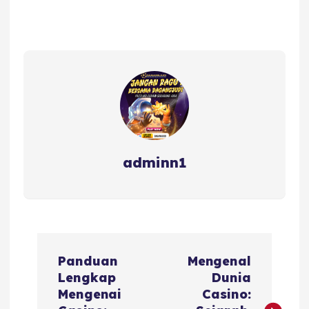
adminn1
P
Panduan
Mengenal
o
Lengkap
Dunia
Mengenai
Casino: