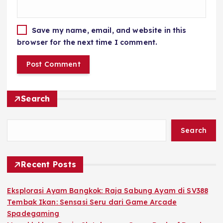
Save my name, email, and website in this
browser for the next time I comment.
Search
Search
Recent Posts
Eksplorasi Ayam Bangkok: Raja Sabung Ayam di SV388
Tembak Ikan: Sensasi Seru dari Game Arcade
Spadegaming