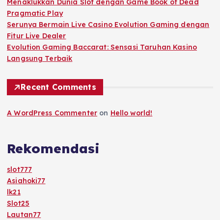
Menaklukkan Dunia Slot dengan Game Book of Dead
Pragmatic Play
Serunya Bermain Live Casino Evolution Gaming dengan
Fitur Live Dealer
Evolution Gaming Baccarat: Sensasi Taruhan Kasino
Langsung Terbaik
Recent Comments
A WordPress Commenter
on
Hello world!
Rekomendasi
slot777
Asiahoki77
lk21
Slot25
Lautan77