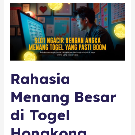
Rahasia
Menang Besar
di Togel
Hongkong