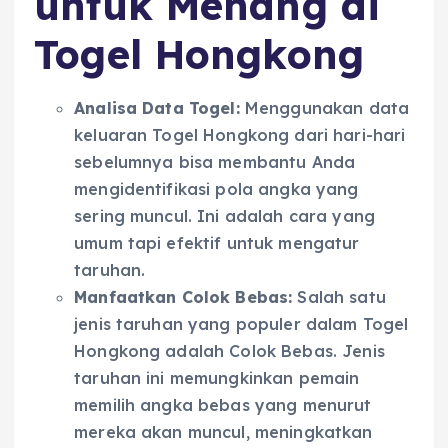
untuk Menang di
Togel Hongkong
Analisa Data Togel:
Menggunakan data
keluaran Togel Hongkong dari hari-hari
sebelumnya bisa membantu Anda
mengidentifikasi pola angka yang
sering muncul. Ini adalah cara yang
umum tapi efektif untuk mengatur
taruhan.
Manfaatkan Colok Bebas:
Salah satu
jenis taruhan yang populer dalam Togel
Hongkong adalah Colok Bebas. Jenis
taruhan ini memungkinkan pemain
memilih angka bebas yang menurut
mereka akan muncul, meningkatkan