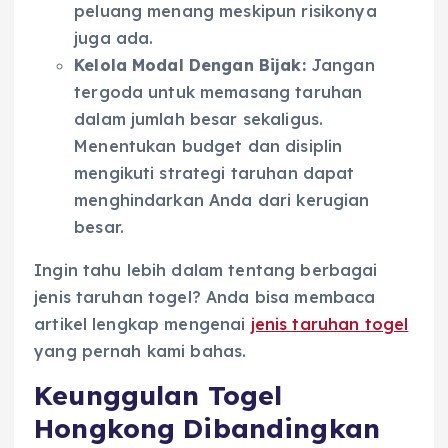
peluang menang meskipun risikonya
juga ada.
Kelola Modal Dengan Bijak:
Jangan
tergoda untuk memasang taruhan
dalam jumlah besar sekaligus.
Menentukan budget dan disiplin
mengikuti strategi taruhan dapat
menghindarkan Anda dari kerugian
besar.
Ingin tahu lebih dalam tentang berbagai
jenis taruhan togel? Anda bisa membaca
artikel lengkap mengenai
jenis taruhan togel
yang pernah kami bahas.
Keunggulan Togel
Hongkong Dibandingkan