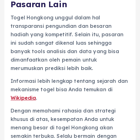
Pasaran Lain
Togel Hongkong unggul dalam hal
transparansi pengundian dan besaran
hadiah yang kompetitif. Selain itu, pasaran
ini sudah sangat dikenal luas sehingga
banyak tools analisis dan data yang bisa
dimanfaatkan oleh pemain untuk
merumuskan prediksi lebih baik.
Informasi lebih lengkap tentang sejarah dan
mekanisme togel bisa Anda temukan di
Wikipedia
.
Dengan memahami rahasia dan strategi
khusus di atas, kesempatan Anda untuk
menang besar di togel Hongkong akan
semakin terbuka. Selalu bermain dengan