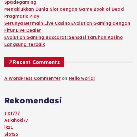
Spadegaming
Menaklukkan Dunia Slot dengan Game Book of Dead
Pragmatic Play
Serunya Bermain Live Casino Evolution Gaming dengan
Fitur Live Dealer
Evolution Gaming Baccarat: Sensasi Taruhan Kasino
Langsung Terbaik
Recent Comments
A WordPress Commenter
on
Hello world!
Rekomendasi
slot777
Asiahoki77
lk21
Slot25