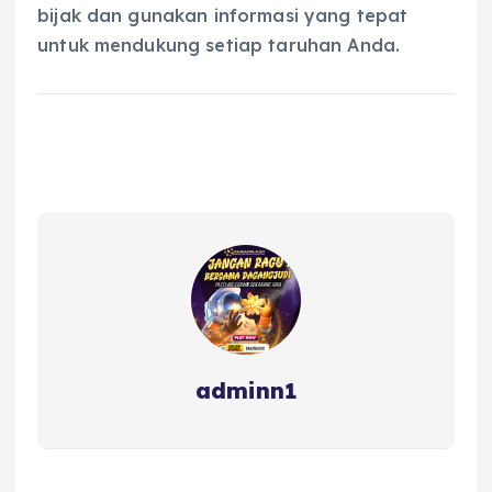
bijak dan gunakan informasi yang tepat
untuk mendukung setiap taruhan Anda.
adminn1