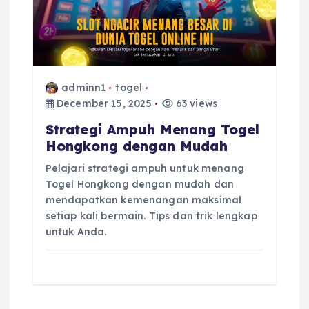
adminn1
togel
December 15, 2025
63 views
Strategi Ampuh Menang Togel
Hongkong dengan Mudah
Pelajari strategi ampuh untuk menang
Togel Hongkong dengan mudah dan
mendapatkan kemenangan maksimal
setiap kali bermain. Tips dan trik lengkap
untuk Anda.