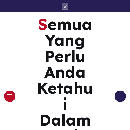
S
k
i
Semua
p
t
Yang
o
c
Perlu
o
n
t
Anda
e
n
Ketahu
t
i
Dalam