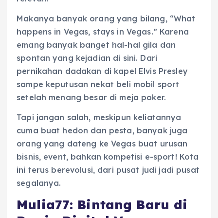
Makanya banyak orang yang bilang, “What
happens in Vegas, stays in Vegas.” Karena
emang banyak banget hal-hal gila dan
spontan yang kejadian di sini. Dari
pernikahan dadakan di kapel Elvis Presley
sampe keputusan nekat beli mobil sport
setelah menang besar di meja poker.
Tapi jangan salah, meskipun keliatannya
cuma buat hedon dan pesta, banyak juga
orang yang dateng ke Vegas buat urusan
bisnis, event, bahkan kompetisi e-sport! Kota
ini terus berevolusi, dari pusat judi jadi pusat
segalanya.
Mulia77: Bintang Baru di