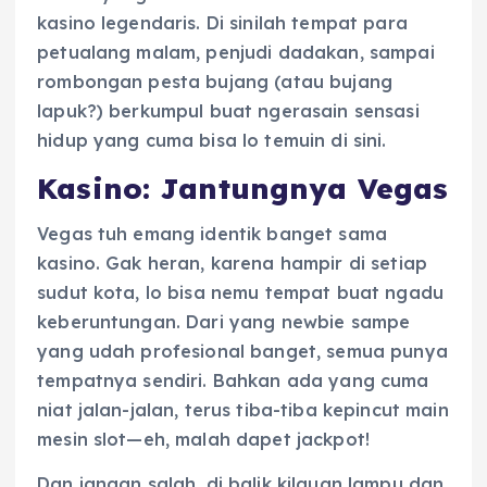
kasino legendaris. Di sinilah tempat para
petualang malam, penjudi dadakan, sampai
rombongan pesta bujang (atau bujang
lapuk?) berkumpul buat ngerasain sensasi
hidup yang cuma bisa lo temuin di sini.
Kasino: Jantungnya Vegas
Vegas tuh emang identik banget sama
kasino. Gak heran, karena hampir di setiap
sudut kota, lo bisa nemu tempat buat ngadu
keberuntungan. Dari yang newbie sampe
yang udah profesional banget, semua punya
tempatnya sendiri. Bahkan ada yang cuma
niat jalan-jalan, terus tiba-tiba kepincut main
mesin slot—eh, malah dapet jackpot!
Dan jangan salah, di balik kilauan lampu dan