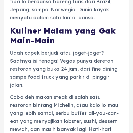
tiba lo berdansa bareng turis dari Brazil,
Jepang, sampai Norwegia. Dunia kayak
menyatu dalam satu lantai dansa.
Kuliner Malam yang Gak
Main-Main
Udah capek berjudi atau joget-joget?
Saatnya isi tenaga! Vegas punya deretan
restoran yang buka 24 jam, dari fine dining
sampe food truck yang parkir di pinggir
jalan.
Coba deh makan steak di salah satu
restoran bintang Michelin, atau kalo lo mau
yang lebih santai, serbu buffet all-you-can-
eat yang menyajikan lobster, sushi, dessert
mewah, dan masih banyak lagi. Hati-hati