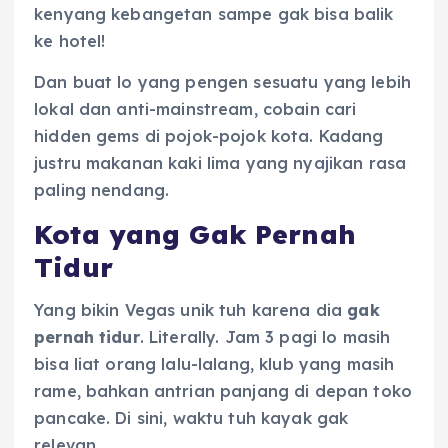
kenyang kebangetan sampe gak bisa balik
ke hotel!
Dan buat lo yang pengen sesuatu yang lebih
lokal dan anti-mainstream, cobain cari
hidden gems di pojok-pojok kota. Kadang
justru makanan kaki lima yang nyajikan rasa
paling nendang.
Kota yang Gak Pernah
Tidur
Yang bikin Vegas unik tuh karena dia
gak
pernah tidur
. Literally. Jam 3 pagi lo masih
bisa liat orang lalu-lalang, klub yang masih
rame, bahkan antrian panjang di depan toko
pancake. Di sini, waktu tuh kayak gak
relevan.