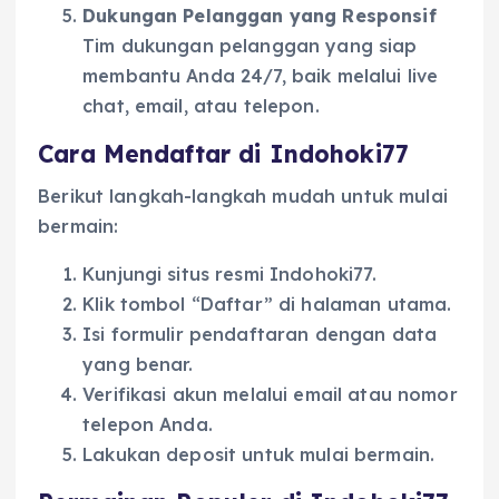
Dukungan Pelanggan yang Responsif
Tim dukungan pelanggan yang siap
membantu Anda 24/7, baik melalui live
chat, email, atau telepon.
Cara Mendaftar di Indohoki77
Berikut langkah-langkah mudah untuk mulai
bermain:
Kunjungi situs resmi Indohoki77.
Klik tombol “Daftar” di halaman utama.
Isi formulir pendaftaran dengan data
yang benar.
Verifikasi akun melalui email atau nomor
telepon Anda.
Lakukan deposit untuk mulai bermain.