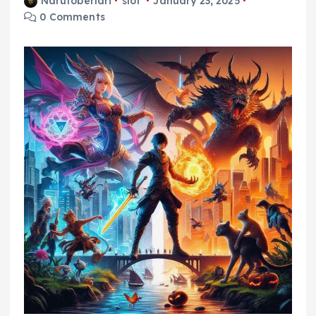
Narutoberlari
slot
January 23, 2025
0 Comments