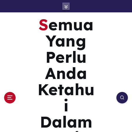
S
k
i
Semua
p
t
Yang
o
c
Perlu
o
n
t
Anda
e
n
Ketahu
t
i
Dalam