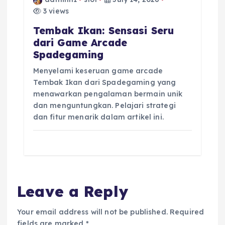
3 views
Tembak Ikan: Sensasi Seru
dari Game Arcade
Spadegaming
Menyelami keseruan game arcade
Tembak Ikan dari Spadegaming yang
menawarkan pengalaman bermain unik
dan menguntungkan. Pelajari strategi
dan fitur menarik dalam artikel ini.
Leave a Reply
Your email address will not be published.
Required
fields are marked
*