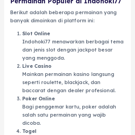
Permainan Populer di Indohoki77
Berikut adalah beberapa permainan yang
banyak dimainkan di platform ini:
Slot Online
Indohoki77 menawarkan berbagai tema
dan jenis slot dengan jackpot besar
yang menggoda.
Live Casino
Mainkan permainan kasino langsung
seperti roulette, blackjack, dan
baccarat dengan dealer profesional.
Poker Online
Bagi penggemar kartu, poker adalah
salah satu permainan yang wajib
dicoba.
Togel