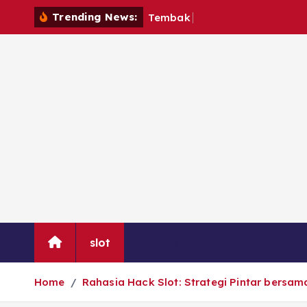
S
Trending News:
T
e
m
b
a
k
I
k
a
n
:
S
k
i
p
t
o
c
o
n
t
e
n
t
slot
sportsbook
Home
Rahasia Hack Slot: Strategi Pintar bersam