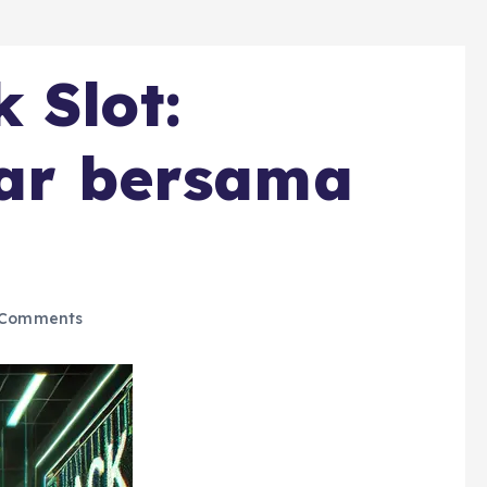
 Slot:
tar bersama
Comments