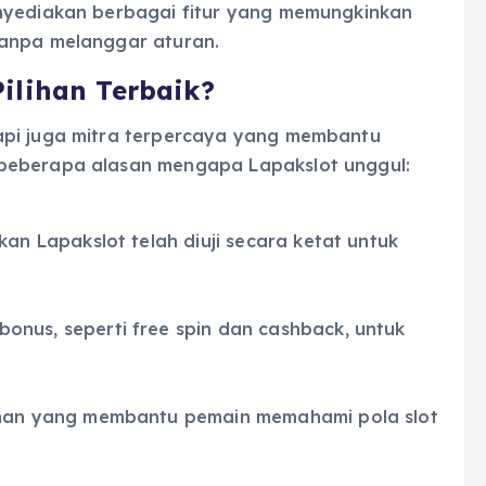
enyediakan berbagai fitur yang memungkinkan
tanpa melanggar aturan.
ilihan Terbaik?
api juga mitra terpercaya yang membantu
 beberapa alasan mengapa Lapakslot unggul:
an Lapakslot telah diuji secara ketat untuk
nus, seperti free spin dan cashback, untuk
inan yang membantu pemain memahami pola slot