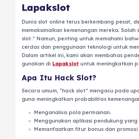
Lapakslot
Dunia slot online terus berkembang pesat, 
memaksimalkan kemenangan mereka. Salah sa
slot.” Namun, penting untuk memahami bahwa i
cerdas dan penggunaan teknologi untuk mem
Dalam artikel ini, kami akan membahas pen
gunakan di
Lapakslot
untuk meningkatkan 
Apa Itu Hack Slot?
Secara umum, “hack slot” mengacu pada up
guna meningkatkan probabilitas kemenangan.
Menganalisis pola permainan.
Menggunakan aplikasi pendukung yang 
Memanfaatkan fitur bonus dan promosi