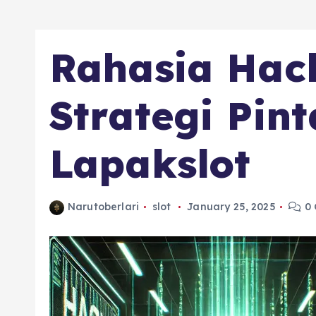
Rahasia Hack
Strategi Pin
Lapakslot
Narutoberlari
slot
January 25, 2025
0 