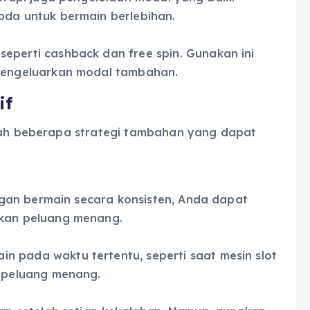
oda untuk bermain berlebihan.
eperti cashback dan free spin. Gunakan ini
 mengeluarkan modal tambahan.
if
alah beberapa strategi tambahan yang dapat
engan bermain secara konsisten, Anda dapat
tkan peluang menang.
 pada waktu tertentu, seperti saat mesin slot
n peluang menang.