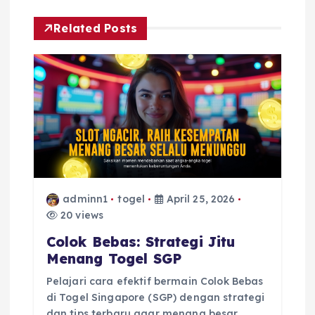
i
Related Posts
g
a
t
i
o
adminn1
togel
April 25, 2026
20 views
n
Colok Bebas: Strategi Jitu
Menang Togel SGP
Pelajari cara efektif bermain Colok Bebas
di Togel Singapore (SGP) dengan strategi
dan tips terbaru agar menang besar.