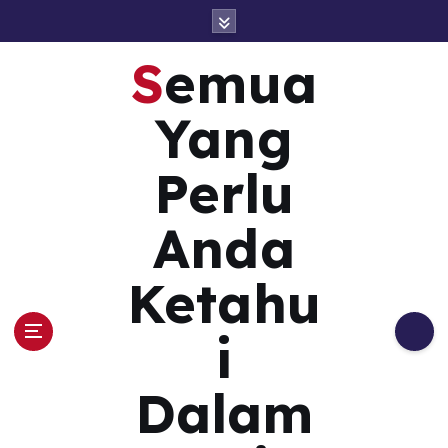
S
k
i
Semua
p
t
Yang
o
c
Perlu
o
n
t
Anda
e
n
Ketahu
t
i
Dalam