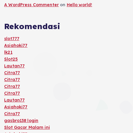
A WordPress Commenter
on
Hello world!
Rekomendasi
slot777
Asiahoki77
lk21
Slot25
Lautan77
Citra77
Citra77
Citra77
Citra77
Lautan77
Asiahoki77
Citra77
gasbro138 login
Slot Gacor Malam ini