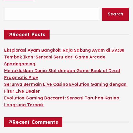
Search
Recent Posts
Eksplorasi Ayam Bangkok: Raja Sabung Ayam di SV388
Tembak Ikan: Sensasi Seru dari Game Arcade
Spadegaming
Menaklukkan Dunia Slot dengan Game Book of Dead
Pragmatic Play
Serunya Bermain Live Casino Evolution Gaming dengan
Fitur Live Dealer
Evolution Gaming Baccarat: Sensasi Taruhan Kasino
Langsung Terbaik
Recent Comments