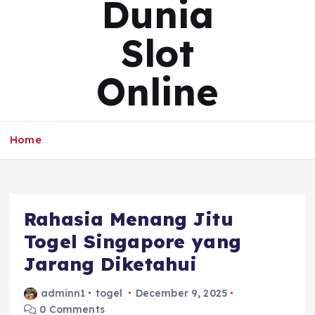
Dunia
Slot
Online
Home
Rahasia Menang Jitu
Togel Singapore yang
Jarang Diketahui
adminn1
togel
December 9, 2025
0 Comments