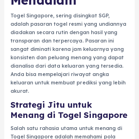
Mendalam
Togel Singapore, sering disingkat SGP,
adalah pasaran togel resmi yang undiannya
diadakan secara rutin dengan hasil yang
transparan dan terpercaya. Pasaran ini
sangat diminati karena jam keluarnya yang
konsisten dan peluang menang yang dapat
dianalisa dari data keluaran yang tersedia.
Anda bisa mempelajari riwayat angka
keluaran untuk membuat prediksi yang lebih
akurat.
Strategi Jitu untuk
Menang di Togel Singapore
Salah satu rahasia utama untuk menang di
Togel Singapore adalah memahami pola