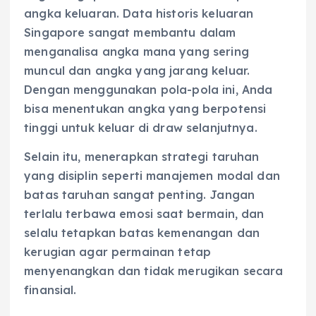
angka keluaran. Data historis keluaran
Singapore sangat membantu dalam
menganalisa angka mana yang sering
muncul dan angka yang jarang keluar.
Dengan menggunakan pola-pola ini, Anda
bisa menentukan angka yang berpotensi
tinggi untuk keluar di draw selanjutnya.
Selain itu, menerapkan strategi taruhan
yang disiplin seperti manajemen modal dan
batas taruhan sangat penting. Jangan
terlalu terbawa emosi saat bermain, dan
selalu tetapkan batas kemenangan dan
kerugian agar permainan tetap
menyenangkan dan tidak merugikan secara
finansial.