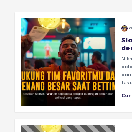
a
Sl
de
Nik
bola
dan 
favo
Con