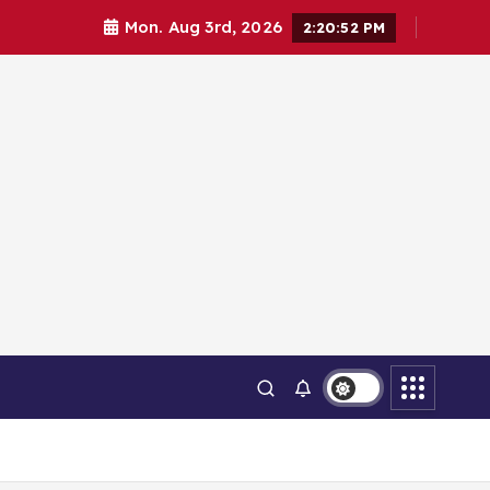
Mon. Aug 3rd, 2026
2:20:53 PM