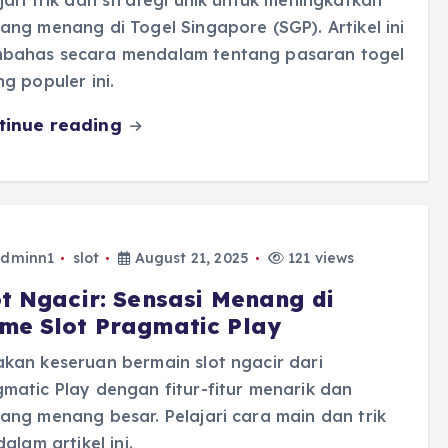
jari trik dan strategi unik untuk meningkatkan
ang menang di Togel Singapore (SGP). Artikel ini
bahas secara mendalam tentang pasaran togel
ng populer ini.
tinue reading
dminn1
slot
August 21, 2025
121 views
ot Ngacir: Sensasi Menang di
me Slot Pragmatic Play
kan keseruan bermain slot ngacir dari
matic Play dengan fitur-fitur menarik dan
ang menang besar. Pelajari cara main dan trik
 dalam artikel ini.