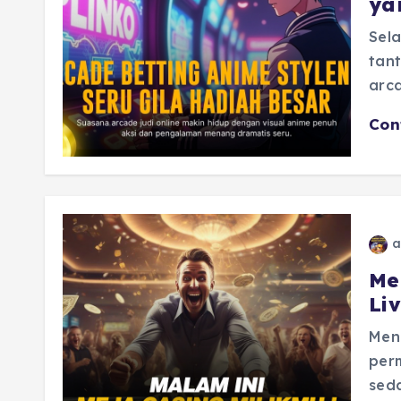
ya
Sel
tan
arca
Con
a
Me
Li
Meng
per
sed