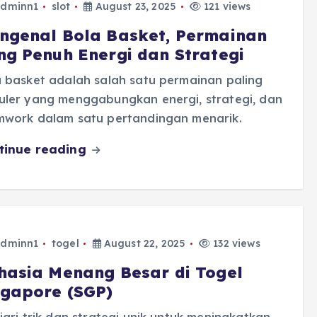
dminn1
slot
August 23, 2025
121 views
ngenal Bola Basket, Permainan
ng Penuh Energi dan Strategi
 basket adalah salah satu permainan paling
uler yang menggabungkan energi, strategi, dan
mwork dalam satu pertandingan menarik.
tinue reading
dminn1
togel
August 22, 2025
132 views
hasia Menang Besar di Togel
ngapore (SGP)