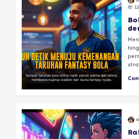
a
12
Bo
de
Meny
hing
per
stra
Con
a
Ra