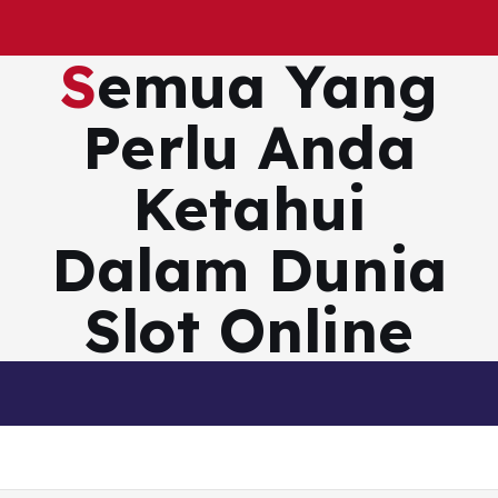
Semua Yang
Perlu Anda
Ketahui
Dalam Dunia
Slot Online