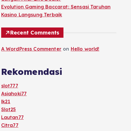
Evolution Gaming Baccarat: Sensasi Taruhan
Kasino Langsung Terbaik
Recent Comments
A WordPress Commenter
on
Hello world!
Rekomendasi
slot777
Asiahoki77
lk21
Slot25
Lautan77
Citra77