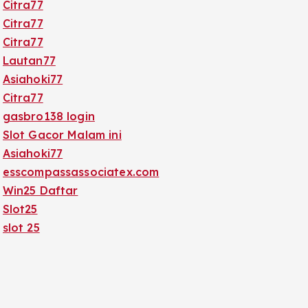
Citra77
Citra77
Citra77
Lautan77
Asiahoki77
Citra77
gasbro138 login
Slot Gacor Malam ini
Asiahoki77
esscompassassociatex.com
Win25 Daftar
Slot25
slot 25