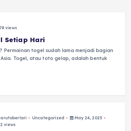
78 views
l Setiap Hari
? Permainan togel sudah lama menjadi bagian
Asia. Togel, atau toto gelap, adalah bentuk
arutoberlari
Uncategorized
May 24, 2025
2 views