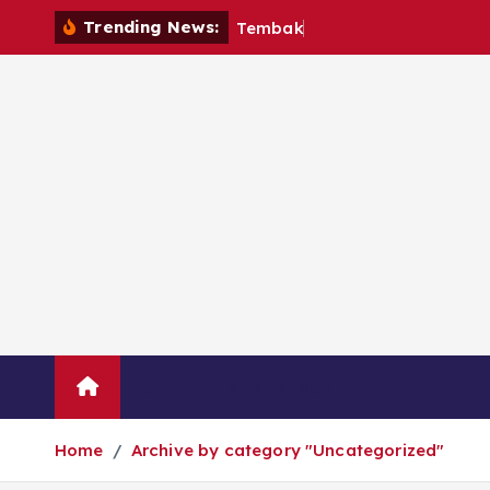
S
Trending News:
T
e
m
b
a
k
I
k
a
k
i
p
t
o
c
o
n
t
e
n
t
slot
sportsbook
Home
Archive by category "Uncategorized"