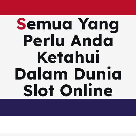
Semua Yang
Perlu Anda
Ketahui
Dalam Dunia
Slot Online