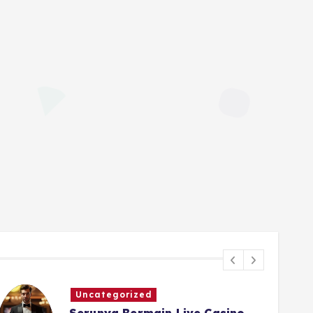
Uncategorized